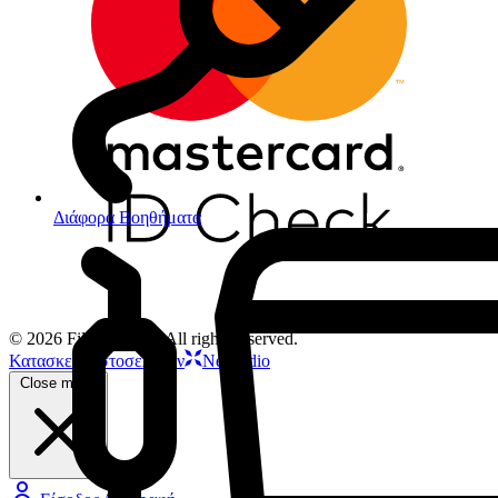
Διάφορα Βοηθήματα
© 2026 Filios Dental. All rights reserved.
Κατασκευή ιστοσελίδων
Netstudio
Close menu