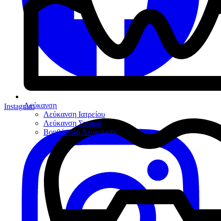
Λεύκανση
Instagram
Λεύκανση Ιατρείου
Λεύκανση Σπιτιού
Βοηθήματα Λεύκανσης