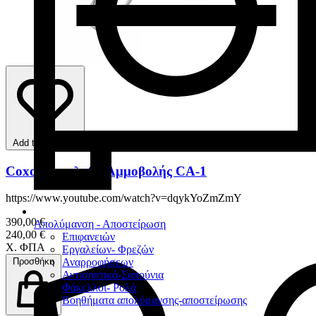
Add to favorites
Coxo Χειρολαβή Αμμοβολής CA-1
https://www.youtube.com/watch?v=dqykYoZmZmY
390,00 €
Απολύμανση - Αποστείρωση
240,00 €
Επιφανειών
Χ. ΦΠΑ
Εργαλείων- Φρεζών
Αναρροφήσεων
Προσθήκη
Αντισηπτικά-Σαπούνια
Φάκελλοι- Ρολά
Βοηθήματα απολύμανσης-αποστείρωσης