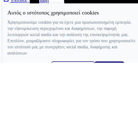
Είσοδος / Εγγραφή
Αυτός ο ιστότοπος χρησιμοποιεί cookies
Χρησιμοποιούμε cookies για να έχετε μια προσωποποιημένη εμπειρία,
την εξατομίκευση περιεχομένου και διαφημίσεων, την παροχή
λειτουργιών social media και την ανάλυση της επισκεψιμότητάς μας.
Επιπλέον, μοιραζόμαστε πληροφορίες για τον τρόπο που χρησιμοποιείτε
τον ιστότοπό μας με συνεργάτες social media, διαφήμισης και
αναλύσεων.
Απόρριψη όλων
Ρυθμίσεις cookies
Αποδοχή όλων
Κατασκευή ιστοσελίδων
Συσκευές
Συσκευές Ενδοδοντίας
Συσκευές Φωτοπολυμερισμού
Μοτέρ Ενδοδοντίας
Ξέστρα Υπερήχων
Εντοπιστές Ακρορριζίου
Συσκευές Αποτρύγωσης
Συσκευές Ενδοδοντίας Βοηθητικές
Συσκευές Βοηθητικές
Κλίβανοι
CAD-CAM
Συσκευές Χειρουργικής