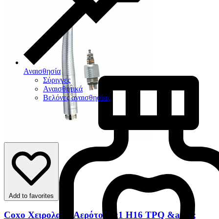
Αναισθησία
Σύριγγες
Αναισθητικά
Βελόνες αναισθησίας
Add to favorites
Coxo Χειρολαβή Αερότορ 1:1 H16 TPQ &amp;