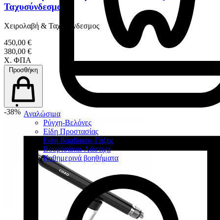
Ταχυσύνδεσμος
Χειρολαβή & Ταχυσύνδεσμος
450,00 €
380,00 €
Χ. ΦΠΑ
Προσθήκη
-38%
Αναλώσιμα
Ρύγχη-Βελόνες
Είδη Προστασίας
Είδη Βάμβακος-Γάζες
Βουρτσάκια-Λάστιχα
Καθημερινά βοηθήματα