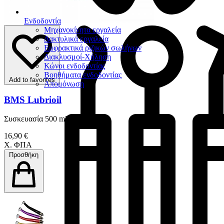
Ενδοδοντία
Μηχανοκίνητα εργαλεία
Δακτυλικά εργαλεία
Εμφρακτικά ριζικών σωλήνων
Διακλυσμοί-Χήληση
Κώνοι ενδοδοντίας
Βοηθήματα ενδοδοντίας
Add to favorites
Απομόνωση
BMS Lubrioil
Συσκευασία 500 ml
16,90 €
Χ. ΦΠΑ
Προσθήκη