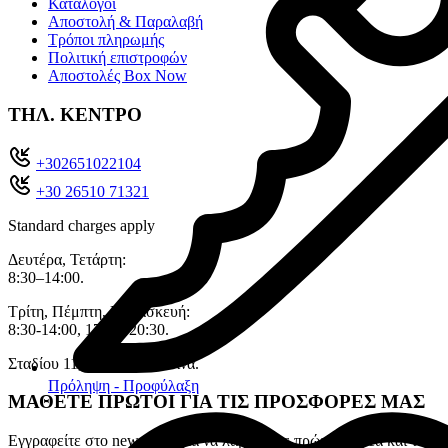
Κατάλογοι
Αποστολή & Παραλαβή
Τρόποι πληρωμής
Πολιτική επιστροφών
Αποστολές Box Now
ΤΗΛ. ΚΕΝΤΡΟ
+302651022104
+30 26510 71321
Standard charges apply
Δευτέρα, Τετάρτη:
8:30–14:00.
Τρίτη, Πέμπτη, Παρασκευή:
8:30-14:00, 17:30–20:30.
Σταδίου 11, 45333 , Ιωάννινα.
Πρόληψη - Προφύλαξη
ΜΑΘΕΤΕ ΠΡΩΤΟΙ ΓΙΑ ΤΙΣ ΠΡΟΣΦΟΡΕΣ ΜΑΣ
Εγγραφείτε στο newsletter για να λαμβάνετε πρώτοι τα νέα και τις