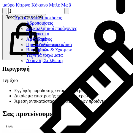
µαύρο
Κίτρινο
Κόκκινο
Μπλε
Μωβ
Προσθήκη στο καλάθι
Άμεσες Αποκαταστάσεις
Αδροποιήσεις
Συγκολλητικοί παράγοντες
Εμφρακτικά
Αμάλγαμα
Ρητίνες
Προσωρινά εμφρακτικά
Υαλοϊονομερή
Βοηθήματα
Οπών & Σχισμών
Τεχνητά τοιχώματα
Λείανση-Στίλβωση
Περιγραφή
Τεμάχιο
Εγγύηση παράδοσης εντός 30 ημερών
Δικαίωμα επιστροφής εντός 14 ημερών
Άμεση αντικατάσταση ελαττωματικών προϊόντων
Σας προτείνουμε
-16%