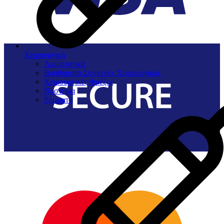
Χειρουργική
Αιμοστατικά
Βοηθήματα-Συσκευές Χειρουργικής
Χειρουργικές Φρέζες
Νυστέρια
Ράµµατα