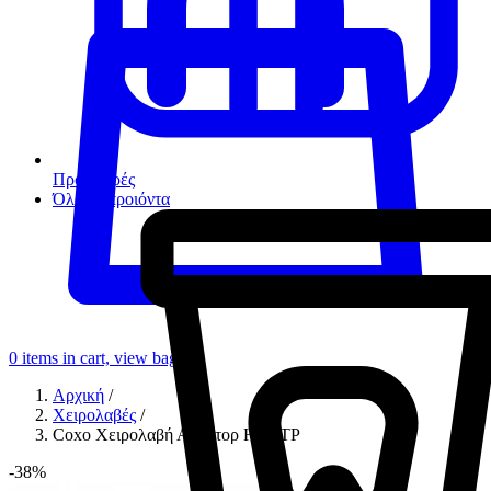
Προσφορές
Όλα τα προιόντα
0
items in cart, view bag
Αρχική
/
Χειρολαβές
/
Coxo Χειρολαβή Αερότορ H14-TP
-38%