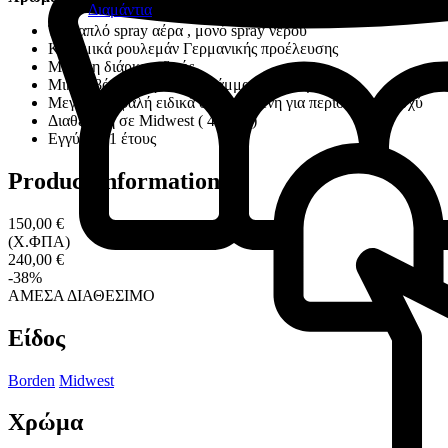
Διαμάντια
Τετραπλό spray αέρα , μονό spray νερού
Κεραμικά ρουλεμάν Γερμανικής προέλευσης
Μεγάλη διάρκεια ζωής
Μικρό βάρος λόγω του κράμματος αλουμινίου
Μεγάλη κεφαλή ειδικά σχεδιασμένη για περισσότερη ισχύ
Διαθέσιμη σε Midwest ( 4 οπές )
Εγγύηση 1 έτους
Product information
150,00 €
(Χ.ΦΠΑ)
240,00 €
-38%
ΑΜΕΣΑ ΔΙΑΘΕΣΙΜΟ
Είδος
Borden
Midwest
Χρώμα