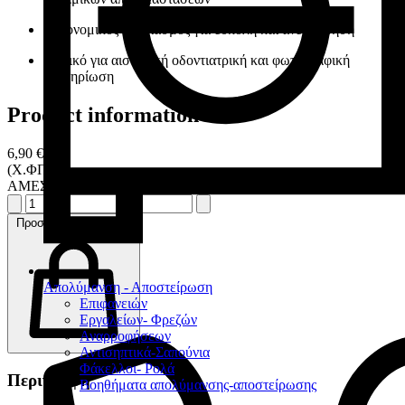
Εργονομικός σχεδιασμός για εύκολη και άνετη χρήση
Ιδανικό για αισθητική οδοντιατρική και φωτογραφική
τεκμηρίωση
Product information
6,90 €
(Χ.ΦΠΑ)
ΑΜΕΣΑ ΔΙΑΘΕΣΙΜΟ
Προσθήκη στο καλάθι
Απολύμανση - Αποστείρωση
Επιφανειών
Εργαλείων- Φρεζών
Αναρροφήσεων
Αντισηπτικά-Σαπούνια
Φάκελλοι- Ρολά
Περιγραφή
Βοηθήματα απολύμανσης-αποστείρωσης