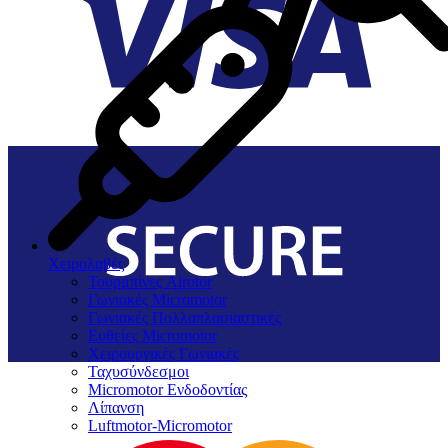
Χειρολαβές
Τουρμπίνες Airotor
Γωνιακές Micromotor
Γωνιακές Πολλαπλασιαστικές
Ευθείες Micromotor
Χειρουργικές Γωνιακές
Ταχυσύνδεσμοι
Micromotor Ενδοδοντίας
Λίπανση
Luftmotor-Micromotor