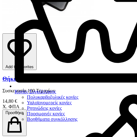
Add to favorites
Θήκες Πλακών Φωσφόρου
Συσκευασία 100 Τεμαχίων
Κονίες Συγκόλλησης
Πολυκαρβοξυλικές κονίες
14,80 €
Υαλοϊονομερείς κονίες
Χ. ΦΠΑ
Ρητινώδεις κονίες
Προσθήκη
Προσωρινές κονίες
Βοηθήματα συγκόλλησης