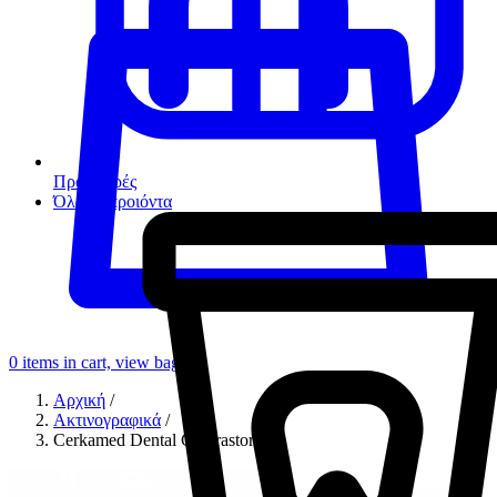
Προσφορές
Όλα τα προιόντα
0
items in cart, view bag
Αρχική
/
Ακτινογραφικά
/
Cerkamed Dental Contrastor