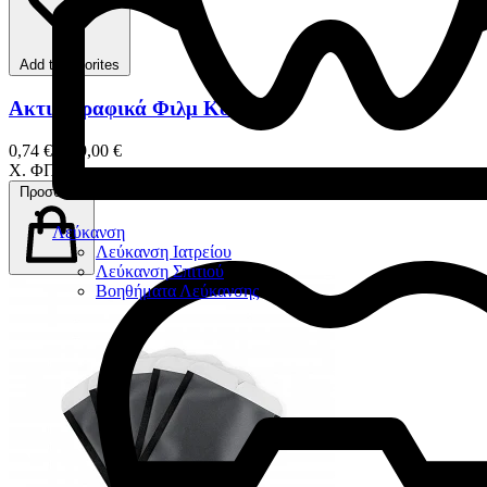
Add to favorites
Ακτινογραφικά Φιλμ Kodak
0,74 € – 99,00 €
Χ. ΦΠΑ
Προσθήκη
Λεύκανση
Λεύκανση Ιατρείου
Λεύκανση Σπιτιού
Βοηθήματα Λεύκανσης