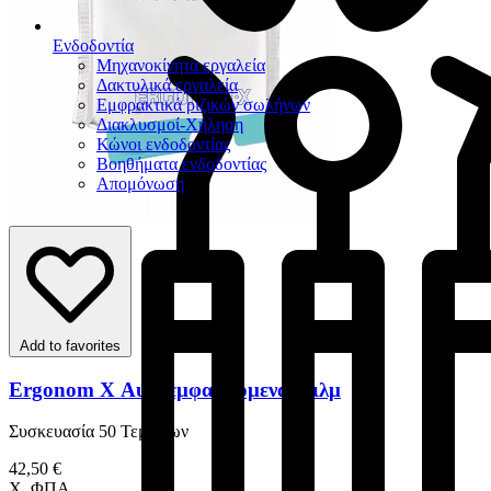
Ενδοδοντία
Μηχανοκίνητα εργαλεία
Δακτυλικά εργαλεία
Εμφρακτικά ριζικών σωλήνων
Διακλυσμοί-Χήληση
Κώνοι ενδοδοντίας
Βοηθήματα ενδοδοντίας
Απομόνωση
Add to favorites
Ergonom X Αυτοεμφανιζόμενα Φιλμ
Συσκευασία 50 Τεμαχίων
42,50 €
Χ. ΦΠΑ