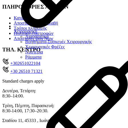
ΠΛΗΡΟΦΟΡΙΕΣ ΑΓΟΡΩΝ
Κατάλογοι
Αποστολή & Παραλαβή
Τρόποι πληρωμής
Χειρουργική
Πολιτική επιστροφών
Αιμοστατικά
Αποστολές Box Now
Βοηθήματα-Συσκευές Χειρουργικής
Χειρουργικές Φρέζες
ΤΗΛ. ΚΕΝΤΡΟ
Νυστέρια
Ράµµατα
+302651022104
+30 26510 71321
Standard charges apply
Δευτέρα, Τετάρτη:
8:30–14:00.
Τρίτη, Πέμπτη, Παρασκευή:
8:30-14:00, 17:30–20:30.
Σταδίου 11, 45333 , Ιωάννινα.