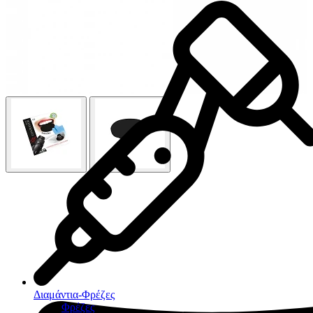
Διαμάντια-Φρέζες
Φρέζες