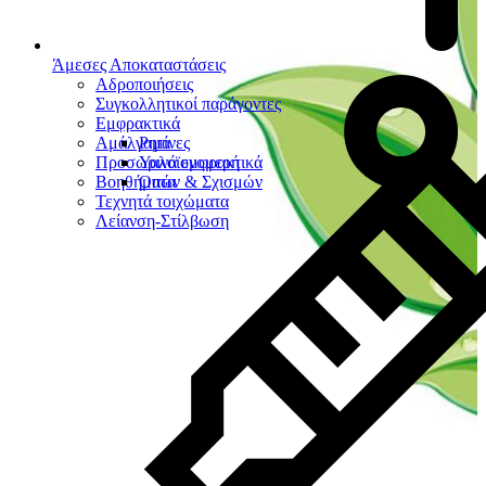
Άμεσες Αποκαταστάσεις
Αδροποιήσεις
Συγκολλητικοί παράγοντες
Εμφρακτικά
Αμάλγαμα
Ρητίνες
Προσωρινά εμφρακτικά
Υαλοϊονομερή
Βοηθήματα
Οπών & Σχισμών
Τεχνητά τοιχώματα
Λείανση-Στίλβωση