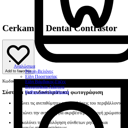
Cerkamed Dental Contrastor
Αναλώσιμα
Add to favorites
Ρύγχη-Βελόνες
Είδη Προστασίας
Κωδικός Προϊόντος: 3869
Είδη Βάμβακος-Γάζες
Βουρτσάκια-Λάστιχα
Σύστημα για ενδοστοματική φωτογράφιση
Καθημερινά βοηθήματα
Μειώνει τις ανεπιθύμητες αντανακλάσεις του περιβάλλοντος
Βελτιώνει την αντίθεση για ακριβέστερη επιλογή χρώματος
Διευκολύνει την αξιολόγηση σύνθετων ρητινών και
κεραμικών αποκαταστάσεων