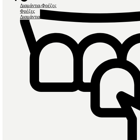
Διαμάντια-Φρέζες
Φρέζες
Διαμάντια