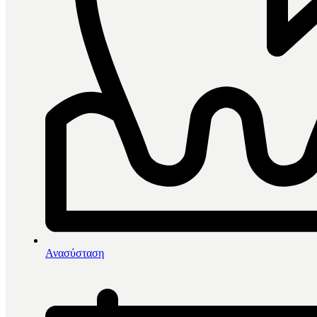
0
items in cart, view bag
Αρχική
/
Κονίες Συγκόλλησης
/
Ανασύσταση
Bisco Bis-Silane