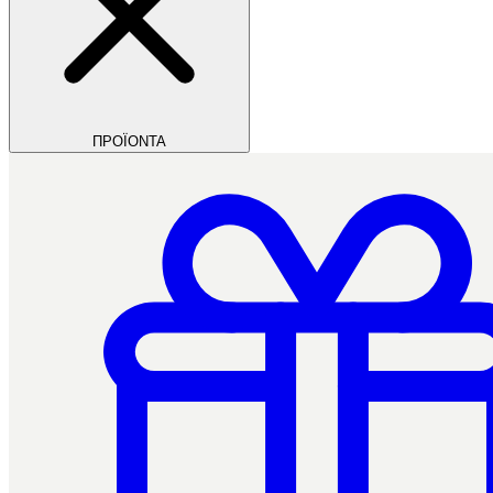
ΠΡΟΪΟΝΤΑ
Filios Dental
Ctrl+/