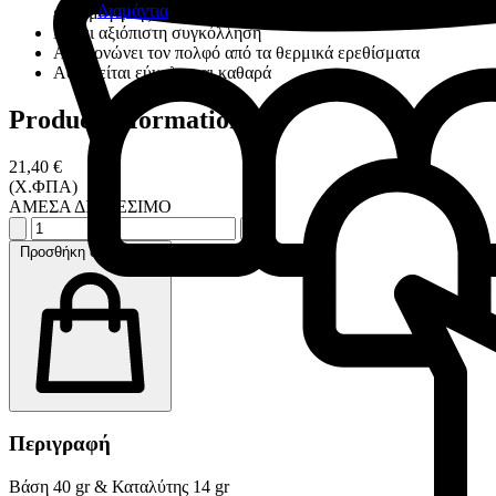
Διαμάντια
εφαρμογή της εργασίας
Κάνει αξιόπιστη συγκόλληση
Απομονώνει τον πολφό από τα θερμικά ερεθίσματα
Αφαιρείται εύκολα και καθαρά
Product information
21,40 €
(Χ.ΦΠΑ)
ΑΜΕΣΑ ΔΙΑΘΕΣΙΜΟ
Προσθήκη στο καλάθι
Περιγραφή
Βάση 40 gr & Καταλύτης 14 gr