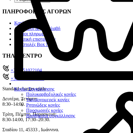
ΠΛΗΡΟΦΟΡΙΕΣ ΑΓΟΡΩΝ
Κατάλογοι
Αποστολή & Παραλαβή
Τρόποι πληρωμής
Πολιτική επιστροφών
Αποστολές Box Now
ΤΗΛ. ΚΕΝΤΡΟ
+302651022104
+30 26510 71321
Standard charges apply
Κονίες Συγκόλλησης
Πολυκαρβοξυλικές κονίες
Δευτέρα, Τετάρτη:
Υαλοϊονομερείς κονίες
8:30–14:00.
Ρητινώδεις κονίες
Προσωρινές κονίες
Τρίτη, Πέμπτη, Παρασκευή:
Βοηθήματα συγκόλλησης
8:30-14:00, 17:30–20:30.
Σταδίου 11, 45333 , Ιωάννινα.