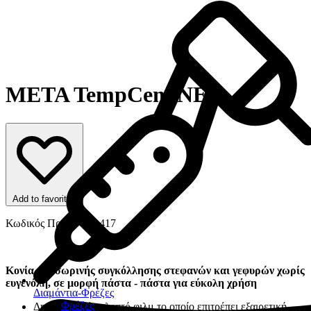
META TempCem ΝΕ
Add to favorites
Κωδικός Προϊόντος: 417
Κονία προσωρινής συγκόλλησης στεφανών και γεφυρών χωρίς
ευγενόλη, σε μορφή πάστα - πάστα για εύκολη χρήση
Διαμάντια-Φρέζες
Φρέζες
Δημιουργεί ένα λεπτό φιλμ το οποίο επιτρέπει εξαιρετική