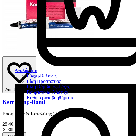
Αναλώσιμα
Ρύγχη-Βελόνες
Είδη Προστασίας
Είδη Βάμβακος-Γάζες
Add to favorites
Βουρτσάκια-Λάστιχα
Καθημερινά βοηθήματα
Kerr Temp-Bond
Βάση 50 gr & Καταλύτης 15 gr
28,40 €
Χ. ΦΠΑ
Προσθήκη