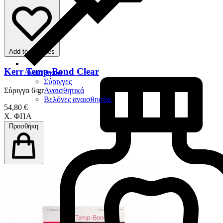
Add to favorites
Kerr Temp-Bond Clear
Αναισθησία
Σύριγγες
Αναισθητικά
Σύριγγα 6 gr
Βελόνες αναισθησίας
54,80 €
Χ. ΦΠΑ
Προσθήκη