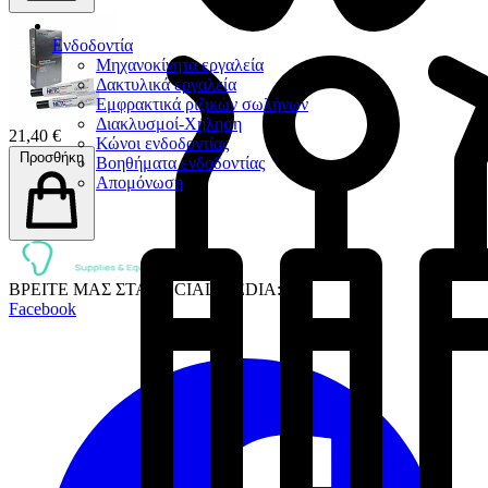
Ενδοδοντία
Μηχανοκίνητα εργαλεία
Δακτυλικά εργαλεία
Εμφρακτικά ριζικών σωλήνων
Διακλυσμοί-Χήληση
21,40 €
Κώνοι ενδοδοντίας
Προσθήκη
Βοηθήματα ενδοδοντίας
Απομόνωση
ΒΡΕΙΤΕ ΜΑΣ ΣΤΑ SOCIAL MEDIA:
Facebook