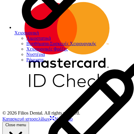
Χειρουργική
Αιμοστατικά
Βοηθήματα-Συσκευές Χειρουργικής
Χειρουργικές Φρέζες
Νυστέρια
Ράµµατα
© 2026 Filios Dental. All rights reserved.
Κατασκευή ιστοσελίδων
Netstudio
Close menu