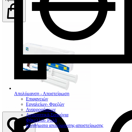
Απολύμανση - Αποστείρωση
Επιφανειών
Εργαλείων- Φρεζών
Αναρροφήσεων
Αντισηπτικά-Σαπούνια
Φάκελλοι- Ρολά
Βοηθήματα απολύμανσης-αποστείρωσης