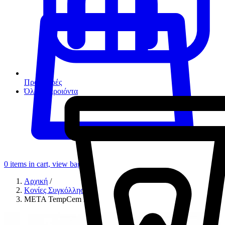
Προσφορές
Όλα τα προιόντα
0
items in cart, view bag
Αρχική
/
Κονίες Συγκόλλησης
/
META TempCem ΝΕ