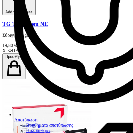
Add to favorites
TG Temp Cem NE
Σύριγγα 11 gr
19,80 €
Χ. ΦΠΑ
Προσθήκη
Αποτύπωση
Βοηθήματα αποτύπωσης
Πολυαιθέρες