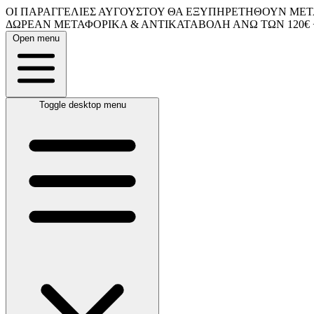
ΟΙ ΠΑΡΑΓΓΕΛΙΕΣ ΑΥΓΟΥΣΤΟΥ ΘΑ ΕΞΥΠΗΡΕΤΗΘΟΥΝ ΜΕΤΑ
ΔΩΡΕΑΝ ΜΕΤΑΦΟΡΙΚΑ & ΑΝΤΙΚΑΤΑΒΟΛΗ ΑΝΩ ΤΩΝ 120€ 
Open menu
Toggle desktop menu