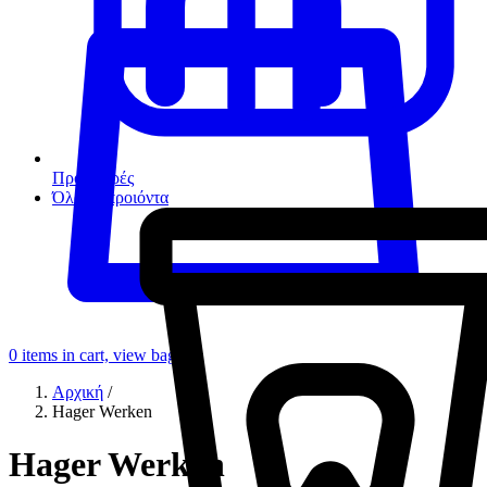
Προσφορές
Όλα τα προιόντα
0
items in cart, view bag
Αρχική
/
Hager Werken
Hager Werken