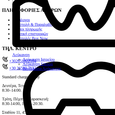
ΠΛΗΡΟΦΟΡΙΕΣ ΑΓΟΡΩΝ
Κατάλογοι
Αποστολή & Παραλαβή
Τρόποι πληρωμής
Πολιτική επιστροφών
Αποστολές Box Now
ΤΗΛ. ΚΕΝΤΡΟ
Λεύκανση
Λεύκανση Ιατρείου
+302651022104
Λεύκανση Σπιτιού
+30 26510 71321
Βοηθήματα Λεύκανσης
Standard charges apply
Δευτέρα, Τετάρτη:
8:30–14:00.
Τρίτη, Πέμπτη, Παρασκευή:
8:30-14:00, 17:30–20:30.
Σταδίου 11, 45333 , Ιωάννινα.