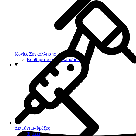
Κονίες Συγκόλλησης
1
Βοηθήματα συγκόλλησης
1
Διαμάντια-Φρέζες
Φρέζες