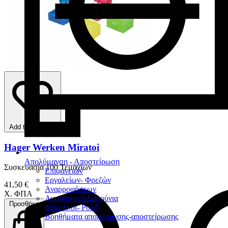
Add to favorites
Hager Werken Miratoi
Απολύμανση - Αποστείρωση
Συσκευασία 100 Τεμαχίων
Επιφανειών
Εργαλείων- Φρεζών
41,50 €
Αναρροφήσεων
Χ. ΦΠΑ
Αντισηπτικά-Σαπούνια
Προσθήκη
Φάκελλοι- Ρολά
Βοηθήματα απολύμανσης-αποστείρωσης