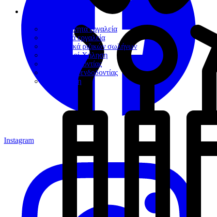
Ενδοδοντία
Μηχανοκίνητα εργαλεία
Δακτυλικά εργαλεία
Εμφρακτικά ριζικών σωλήνων
Διακλυσμοί-Χήληση
Κώνοι ενδοδοντίας
Βοηθήματα ενδοδοντίας
Απομόνωση
Instagram