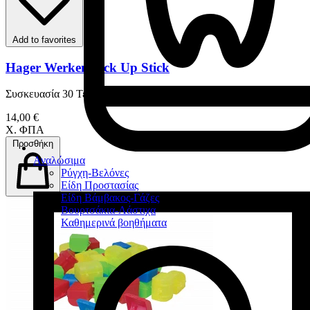
Add to favorites
Hager Werken Pick Up Stick
Συσκευασία 30 Τεμαχίων
14,00 €
Χ. ΦΠΑ
Προσθήκη
Αναλώσιμα
Ρύγχη-Βελόνες
Είδη Προστασίας
Είδη Βάμβακος-Γάζες
Βουρτσάκια-Λάστιχα
Καθημερινά βοηθήματα