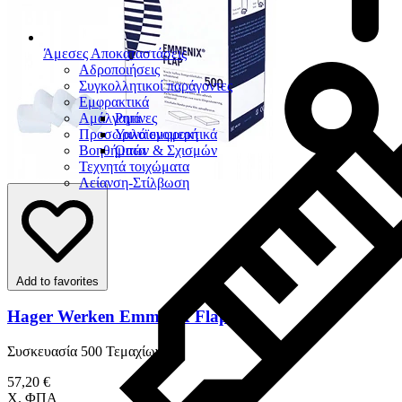
Άμεσες Αποκαταστάσεις
Αδροποιήσεις
Συγκολλητικοί παράγοντες
Εμφρακτικά
Αμάλγαμα
Ρητίνες
Προσωρινά εμφρακτικά
Υαλοϊονομερή
Βοηθήματα
Οπών & Σχισμών
Τεχνητά τοιχώματα
Λείανση-Στίλβωση
Add to favorites
Hager Werken Emmenix Flap
Συσκευασία 500 Τεμαχίων
57,20 €
Χ. ΦΠΑ