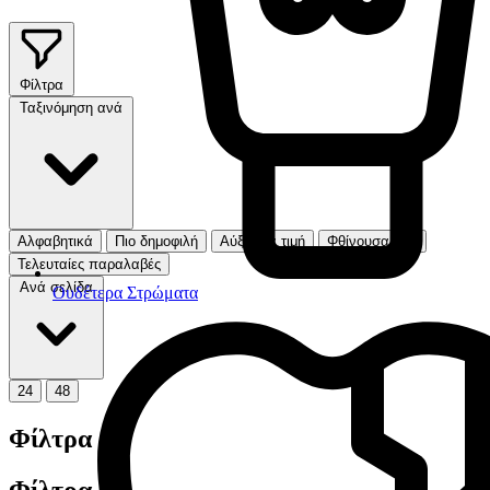
Φίλτρα
Ταξινόμηση ανά
Αλφαβητικά
Πιο δημοφιλή
Αύξουσα τιμή
Φθίνουσα τιμή
Τελευταίες παραλαβές
Ανά σελίδα
Ουδέτερα Στρώματα
24
48
Φίλτρα
Φίλτρα