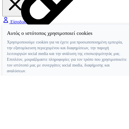
Είσοδος / Εγγραφή
Χειρουργική
Αυτός ο ιστότοπος χρησιμοποιεί cookies
Αιμοστατικά
Βοηθήματα-Συσκευές Χειρουργικής
Χρησιμοποιούμε cookies για να έχετε μια προσωποποιημένη εμπειρία,
Χειρουργικές Φρέζες
την εξατομίκευση περιεχομένου και διαφημίσεων, την παροχή
Νυστέρια
λειτουργιών social media και την ανάλυση της επισκεψιμότητάς μας.
Ράµµατα
Επιπλέον, μοιραζόμαστε πληροφορίες για τον τρόπο που χρησιμοποιείτε
τον ιστότοπό μας με συνεργάτες social media, διαφήμισης και
αναλύσεων.
Απόρριψη όλων
Ρυθμίσεις cookies
Αποδοχή όλων
Κατασκευή ιστοσελίδων