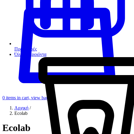
Προσφορές
Όλα τα προιόντα
0
items in cart, view bag
Αρχική
/
Ecolab
Ecolab