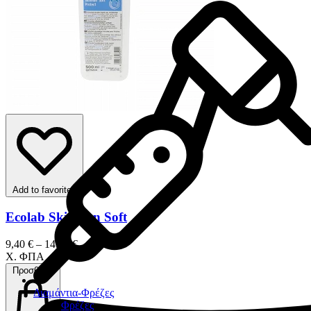
Add to favorites
Ecolab Skinman Soft
9,40 € – 14,00 €
Χ. ΦΠΑ
Προσθήκη
Διαμάντια-Φρέζες
Φρέζες