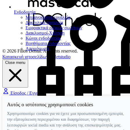
Ενδοδοντία
Μηχανοκίνητα εργαλεία
Δακτυλικά εργαλεία
Εμφρακτικά ριζικών σωλήνων
Διακλυσμοί-Χήληση
Κώνοι ενδοδοντίας
Βοηθήματα ενδοδοντίας
Απομόνωση
© 2026 Filios Dental. All rights reserved.
Κατασκευή ιστοσελίδων
Netstudio
Close menu
Είσοδος / Εγγραφή
Αυτός ο ιστότοπος χρησιμοποιεί cookies
Χρησιμοποιούμε cookies για να έχετε μια προσωποποιημένη εμπειρία,
την εξατομίκευση περιεχομένου και διαφημίσεων, την παροχή
λειτουργιών social media και την ανάλυση της επισκεψιμότητάς μας.