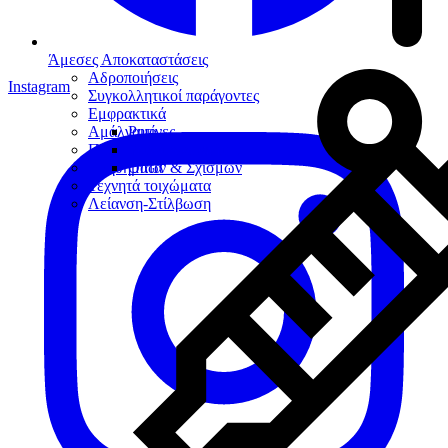
Άμεσες Αποκαταστάσεις
Αδροποιήσεις
Instagram
Συγκολλητικοί παράγοντες
Εμφρακτικά
Αμάλγαμα
Ρητίνες
Προσωρινά εμφρακτικά
Υαλοϊονομερή
Βοηθήματα
Οπών & Σχισμών
Τεχνητά τοιχώματα
Λείανση-Στίλβωση