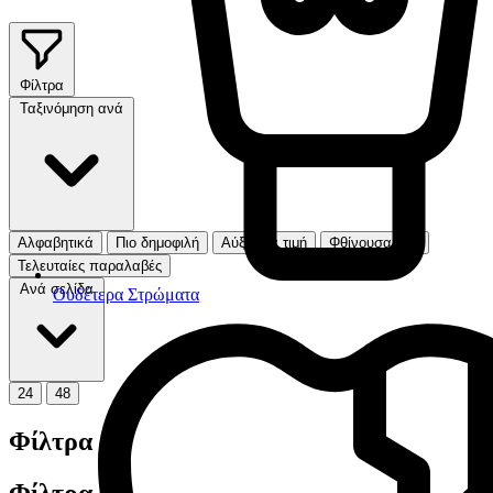
Φίλτρα
Ταξινόμηση ανά
Αλφαβητικά
Πιο δημοφιλή
Αύξουσα τιμή
Φθίνουσα τιμή
Τελευταίες παραλαβές
Ανά σελίδα
Ουδέτερα Στρώματα
24
48
Φίλτρα
Φίλτρα