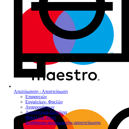
Απολύμανση - Αποστείρωση
Επιφανειών
Εργαλείων- Φρεζών
Αναρροφήσεων
Αντισηπτικά-Σαπούνια
Φάκελλοι- Ρολά
Βοηθήματα απολύμανσης-αποστείρωσης