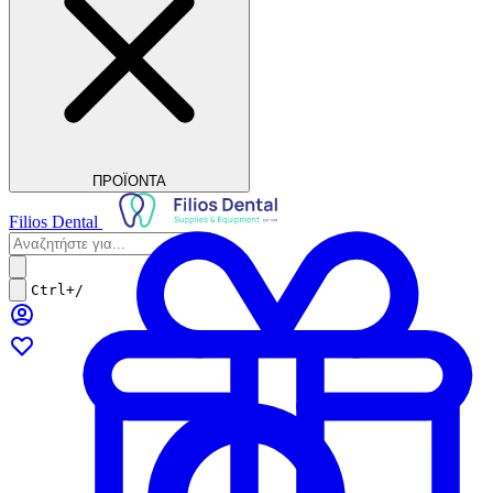
ΠΡΟΪΟΝΤΑ
Filios Dental
Ctrl+/