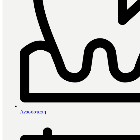
0
items in cart, view bag
Αρχική
/
Directa
Ανασύσταση
Directa