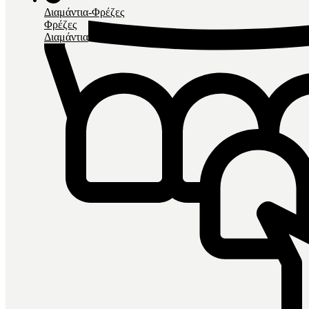
Διαμάντια-Φρέζες
Φρέζες
Διαμάντια