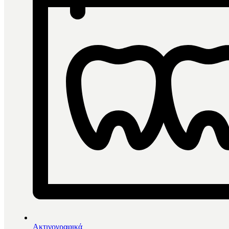
Φίλτρα
Ταξινόμηση ανά
Αλφαβητικά
Πιο δημοφιλή
Αύξουσα τιμή
Φθίνουσα τιμή
Τελευτα
Ανά σελίδα
24
48
Φίλτρα
Φίλτρα
Close menu
Ακτινογραφικά