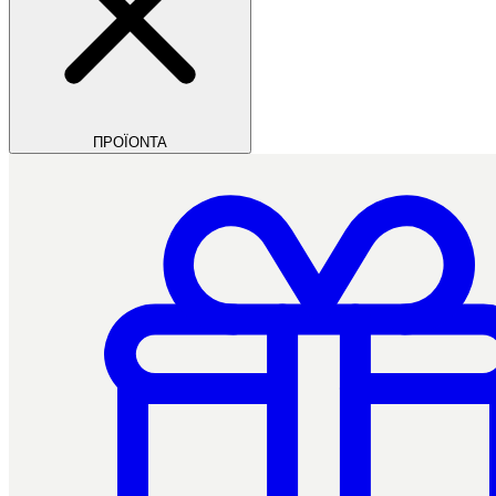
ΠΡΟΪΟΝΤΑ
Filios Dental
Ctrl+/