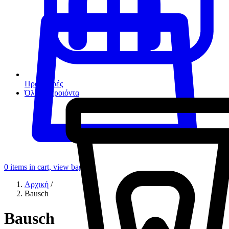
Προσφορές
Όλα τα προιόντα
0
items in cart, view bag
Αρχική
/
Bausch
Bausch