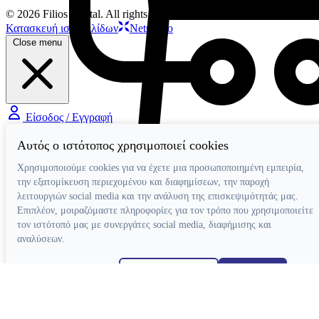
© 2026 Filios Dental. All rights reserved.
Κατασκευή ιστοσελίδων
Netstudio
Close menu
Είσοδος / Εγγραφή
Αυτός ο ιστότοπος χρησιμοποιεί cookies
Χρησιμοποιούμε cookies για να έχετε μια προσωποποιημένη εμπειρία,
την εξατομίκευση περιεχομένου και διαφημίσεων, την παροχή
λειτουργιών social media και την ανάλυση της επισκεψιμότητάς μας.
Συσκευές
Επιπλέον, μοιραζόμαστε πληροφορίες για τον τρόπο που χρησιμοποιείτε
Συσκευές Ενδοδοντίας
τον ιστότοπό μας με συνεργάτες social media, διαφήμισης και
Συσκευές Φωτοπολυμερισμού
Μοτέρ Ενδοδοντίας
Ξέστρα Υπερήχων
Εντοπιστές Ακρορριζίου
αναλύσεων.
Συσκευές Αποτρύγωσης
Συσκευές Ενδοδοντίας Βοηθητικές
Συσκευές Βοηθητικές
Απόρριψη όλων
Ρυθμίσεις cookies
Αποδοχή όλων
Κλίβανοι
CAD-CAM
Κατασκευή ιστοσελίδων
Συσκευές Χειρουργικής