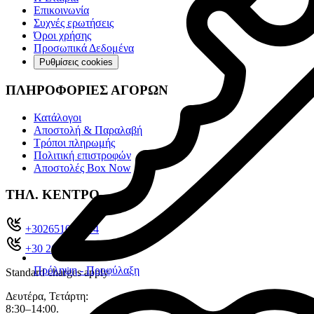
Επικοινωνία
Συχνές ερωτήσεις
Όροι χρήσης
Προσωπικά Δεδομένα
Ρυθμίσεις cookies
ΠΛΗΡΟΦΟΡΙΕΣ ΑΓΟΡΩΝ
Κατάλογοι
Αποστολή & Παραλαβή
Τρόποι πληρωμής
Πολιτική επιστροφών
Αποστολές Box Now
ΤΗΛ. ΚΕΝΤΡΟ
+302651022104
+30 26510 71321
Πρόληψη - Προφύλαξη
Standard charges apply
Δευτέρα, Τετάρτη:
8:30–14:00.