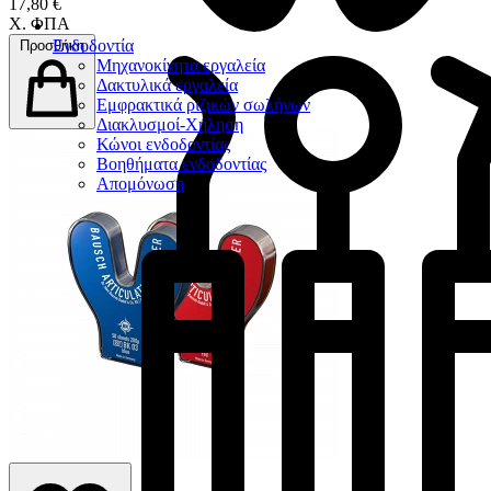
17,80 €
Χ. ΦΠΑ
Ενδοδοντία
Προσθήκη
Μηχανοκίνητα εργαλεία
Δακτυλικά εργαλεία
Εμφρακτικά ριζικών σωλήνων
Διακλυσμοί-Χήληση
Κώνοι ενδοδοντίας
Βοηθήματα ενδοδοντίας
Απομόνωση