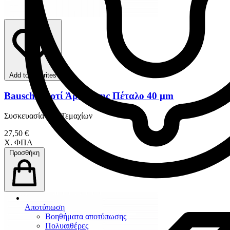
Add to favorites
Bausch Χαρτί Άρθρωσης Πέταλο 40 μm
Συσκευασία 150 Τεμαχίων
27,50 €
Χ. ΦΠΑ
Προσθήκη
Αποτύπωση
Βοηθήματα αποτύπωσης
Πολυαιθέρες