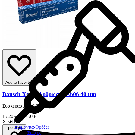
Add to favorites
Bausch Χαρτί Άρθρωσης Ευθύ 40 μm
Συσκευασία 200 Τεμαχίων
15,20 € – 15,50 €
Χ. ΦΠΑ
Διαμάντια-Φρέζες
Προσθήκη
Φρέζες