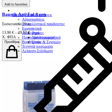
Add to favorites
Bausch Arti Fol 8 μm
Άμεσες Αποκαταστάσεις
Αδροποιήσεις
Συγκολλητικοί παράγοντες
Συσκευασία 20 m
Εμφρακτικά
13,90 € – 29,50 €
Αμάλγαμα
Ρητίνες
Χ. ΦΠΑ
Προσωρινά εμφρακτικά
Υαλοϊονομερή
Βοηθήματα
Οπών & Σχισμών
Προσθήκη
Τεχνητά τοιχώματα
Λείανση-Στίλβωση