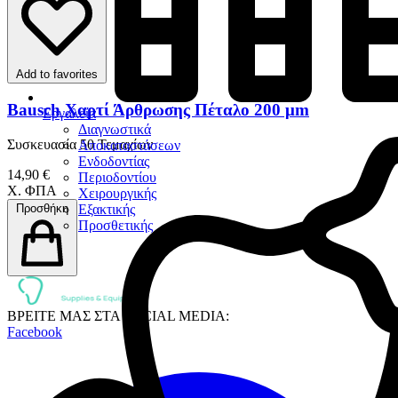
Add to favorites
Bausch Χαρτί Άρθρωσης Πέταλο 200 μm
Εργαλεία
Διαγνωστικά
Συσκευασία 50 Τεμαχίων
Αποκαταστάσεων
Ενδοδοντίας
14,90 €
Περιοδοντίου
Χ. ΦΠΑ
Χειρουργικής
Προσθήκη
Εξακτικής
Προσθετικής
ΒΡΕΙΤΕ ΜΑΣ ΣΤΑ SOCIAL MEDIA:
Facebook