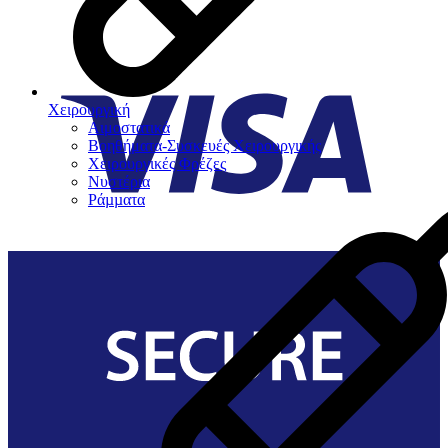
Χειρουργική
Αιμοστατικά
Βοηθήματα-Συσκευές Χειρουργικής
Χειρουργικές Φρέζες
Νυστέρια
Ράµµατα