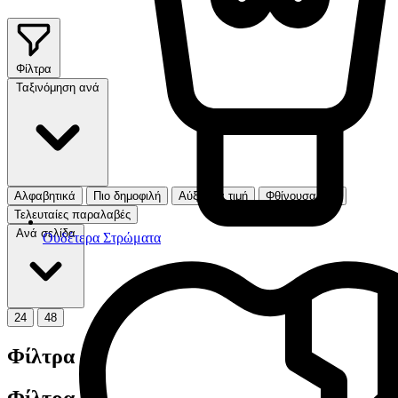
Φίλτρα
Ταξινόμηση ανά
Αλφαβητικά
Πιο δημοφιλή
Αύξουσα τιμή
Φθίνουσα τιμή
Τελευταίες παραλαβές
Ανά σελίδα
Ουδέτερα Στρώματα
24
48
Φίλτρα
Φίλτρα