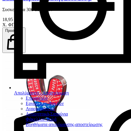
Συσκευασία 300 Τεμαχίων
18,95 €
Χ. ΦΠΑ
Προσθήκη
Απολύμανση - Αποστείρωση
Επιφανειών
Εργαλείων- Φρεζών
Αναρροφήσεων
Αντισηπτικά-Σαπούνια
Φάκελλοι- Ρολά
Βοηθήματα απολύμανσης-αποστείρωσης