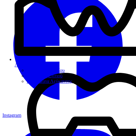
Λεύκανση
Λεύκανση Ιατρείου
Λεύκανση Σπιτιού
Βοηθήματα Λεύκανσης
Instagram