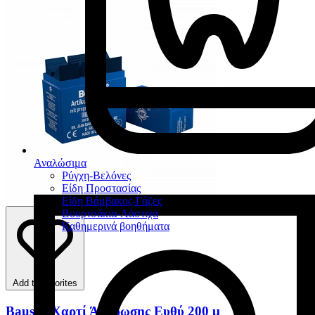
Αναλώσιμα
Ρύγχη-Βελόνες
Είδη Προστασίας
Είδη Βάμβακος-Γάζες
Βουρτσάκια-Λάστιχα
Καθημερινά βοηθήματα
Add to favorites
Bausch Χαρτί Άρθρωσης Ευθύ 200 μ