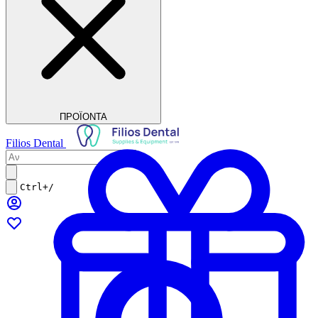
ΠΡΟΪΟΝΤΑ
Filios Dental
Ctrl+/