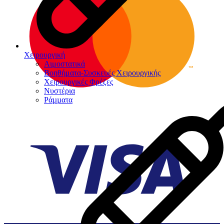
Χειρουργική
Αιμοστατικά
Βοηθήματα-Συσκευές Χειρουργικής
Χειρουργικές Φρέζες
Νυστέρια
Ράµµατα