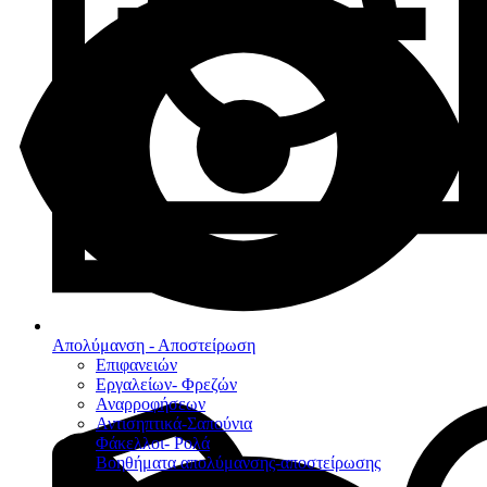
Απολύμανση - Αποστείρωση
Επιφανειών
Εργαλείων- Φρεζών
Αναρροφήσεων
Αντισηπτικά-Σαπούνια
Φάκελλοι- Ρολά
Βοηθήματα απολύμανσης-αποστείρωσης