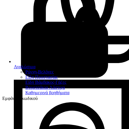
Αναλώσιμα
Ρύγχη-Βελόνες
Είδη Προστασίας
Είδη Βάμβακος-Γάζες
Βουρτσάκια-Λάστιχα
Καθημερινά βοηθήματα
Εμφάνιση κωδικού