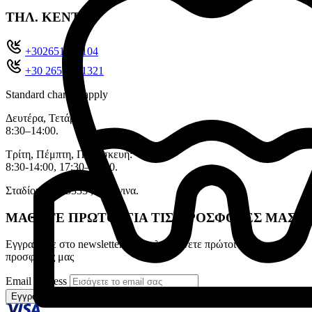
ΤΗΛ. ΚΕΝΤΡΟ
+302651022104
+30 26510 71321
Standard charges apply
Δευτέρα, Τετάρτη:
8:30–14:00.
Τρίτη, Πέμπτη, Παρασκευή:
8:30-14:00, 17:30–20:30.
Σταδίου 11, 45333 , Ιωάννινα.
ΜΑΘΕΤΕ ΠΡΩΤΟΙ ΓΙΑ ΤΙΣ ΠΡΟΣΦΟΡΕΣ ΜΑΣ
Εγγραφείτε στο newsletter για να λαμβάνετε πρώτοι τα νέα και τις
προσφορές μας
Email address
Εγγραφή