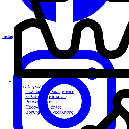
Instagram
Κονίες Συγκόλλησης
Πολυκαρβοξυλικές κονίες
Υαλοϊονομερείς κονίες
Ρητινώδεις κονίες
Προσωρινές κονίες
Βοηθήματα συγκόλλησης