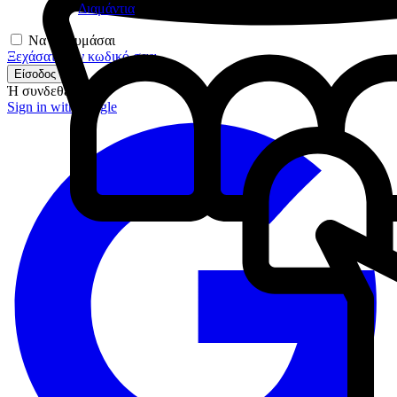
Διαμάντια
Να με θυμάσαι
Ξεχάσατε τον κωδικό σας;
Είσοδος
Ή συνδεθείτε με
Sign in with google