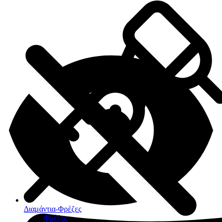
Διαμάντια-Φρέζες
Φρέζες