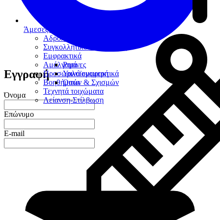
Άμεσες Αποκαταστάσεις
Αδροποιήσεις
Συγκολλητικοί παράγοντες
Εμφρακτικά
Αμάλγαμα
Ρητίνες
Εγγραφή
Προσωρινά εμφρακτικά
Υαλοϊονομερή
Βοηθήματα
Οπών & Σχισμών
Τεχνητά τοιχώματα
Όνομα
Λείανση-Στίλβωση
Επώνυμο
E-mail