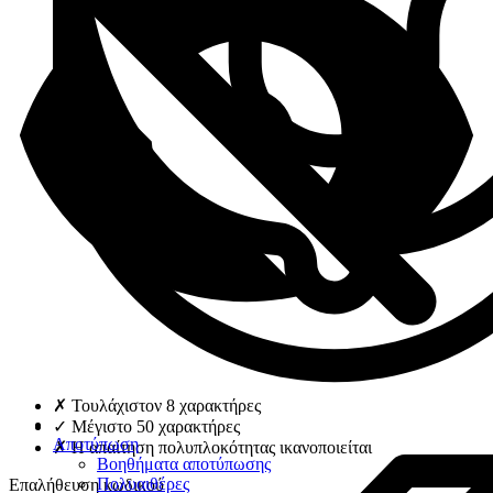
✗
Τουλάχιστον 8 χαρακτήρες
✓
Μέγιστο 50 χαρακτήρες
Αποτύπωση
✗
Η απαίτηση πολυπλοκότητας ικανοποιείται
Βοηθήματα αποτύπωσης
Πολυαιθέρες
Επαλήθευση κωδικού