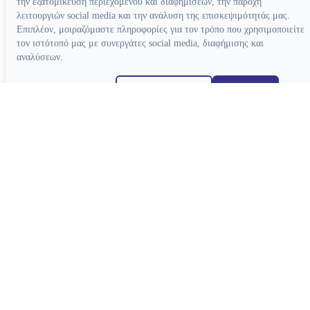
την εξατομίκευση περιεχομένου και διαφημίσεων, την παροχή
λειτουργιών social media και την ανάλυση της επισκεψιμότητάς μας.
Επιπλέον, μοιραζόμαστε πληροφορίες για τον τρόπο που χρησιμοποιείτε
τον ιστότοπό μας με συνεργάτες social media, διαφήμισης και
αναλύσεων.
Απόρριψη όλων
Ρυθμίσεις cookies
Αποδοχή όλων
Κατασκευή ιστοσελίδων
Χειρολαβές
Τουρμπίνες Airotor
Γωνιακές Micromotor
Γωνιακές Πολλαπλασιαστικές
Ευθείες Micromotor
Χειρουργικές Γωνιακές
Ταχυσύνδεσμοι
Micromotor Ενδοδοντίας
Λίπανση
Luftmotor-Micromotor