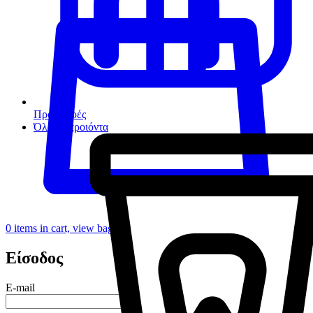
Προσφορές
Όλα τα προιόντα
0
items in cart, view bag
Είσοδος
E-mail