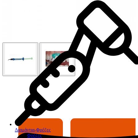
Διαμάντια-Φρέζες
Φρέζες