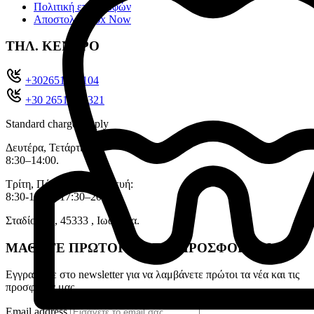
Πολιτική επιστροφών
Αποστολές Box Now
ΤΗΛ. ΚΕΝΤΡΟ
+302651022104
+30 26510 71321
Standard charges apply
Δευτέρα, Τετάρτη:
8:30–14:00.
Τρίτη, Πέμπτη, Παρασκευή:
8:30-14:00, 17:30–20:30.
Σταδίου 11, 45333 , Ιωάννινα.
ΜΑΘΕΤΕ ΠΡΩΤΟΙ ΓΙΑ ΤΙΣ ΠΡΟΣΦΟΡΕΣ ΜΑΣ
Εγγραφείτε στο newsletter για να λαμβάνετε πρώτοι τα νέα και τις
προσφορές μας
Email address