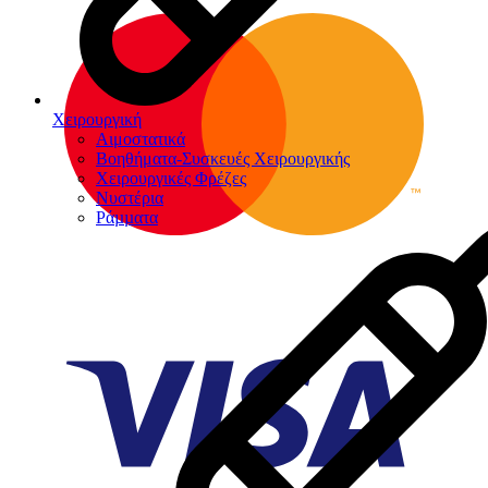
Χειρουργική
Αιμοστατικά
Βοηθήματα-Συσκευές Χειρουργικής
Χειρουργικές Φρέζες
Νυστέρια
Ράµµατα