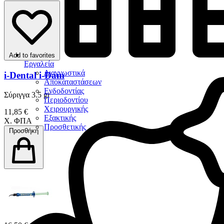
Add to favorites
Εργαλεία
Διαγνωστικά
i-Dental i-Dam
Αποκαταστάσεων
Ενδοδοντίας
Σύριγγα 3.5 gr
Περιοδοντίου
Χειρουργικής
11,85 €
Εξακτικής
Χ. ΦΠΑ
Προσθετικής
Προσθήκη