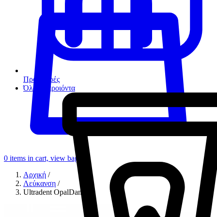
Προσφορές
Όλα τα προιόντα
0
items in cart, view bag
Αρχική
/
Λεύκανση
/
Ultradent OpalDam