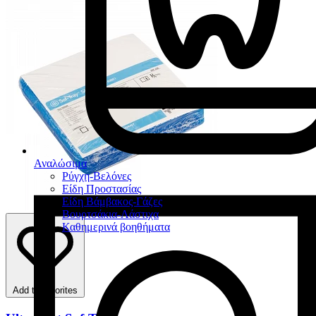
Αναλώσιμα
Ρύγχη-Βελόνες
Είδη Προστασίας
Είδη Βάμβακος-Γάζες
Βουρτσάκια-Λάστιχα
Καθημερινά βοηθήματα
Add to favorites