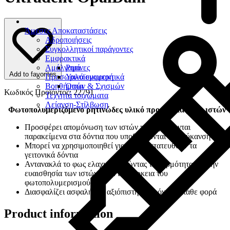
Άμεσες Αποκαταστάσεις
Αδροποιήσεις
Συγκολλητικοί παράγοντες
Εμφρακτικά
Αμάλγαμα
Ρητίνες
Add to favorites
Προσωρινά εμφρακτικά
Υαλοϊονομερή
Βοηθήματα
Οπών & Σχισμών
Κωδικός Προϊόντος: 22791
Τεχνητά τοιχώματα
Λείανση-Στίλβωση
Φωτοπολυμεριζόμενο ρητινώδες υλικό προστασίας των ιστών
Προσφέρει απομόνωση των ιστών που βρίσκονται
παρακείμενα στα δόντια που υποβάλλονται σε λεύκανση
Μπορεί να χρησιμοποιηθεί για να προστατευθούν τα
γειτονικά δόντια
Αντανακλά το φως ελαχιστοποιώντας τη θερμότητα και την
ευαισθησία των ιστών κατά τη διάρκεια του
φωτοπολυμερισμού
Διασφαλίζει ασφαλή και αξιόπιστη απομόνωση κάθε φορά
Product information