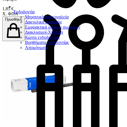
1,85 €
Ενδοδοντία
Χ. ΦΠΑ
Μηχανοκίνητα εργαλεία
Προσθήκη
Δακτυλικά εργαλεία
Εμφρακτικά ριζικών σωλήνων
Διακλυσμοί-Χήληση
Κώνοι ενδοδοντίας
Βοηθήματα ενδοδοντίας
Απομόνωση