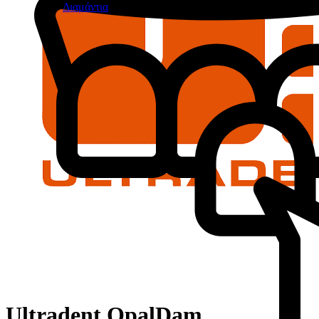
Διαμάντια
Ultradent OpalDam