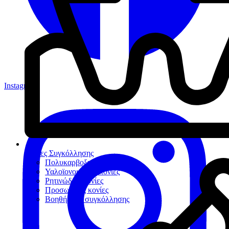
Instagram
Κονίες Συγκόλλησης
Πολυκαρβοξυλικές κονίες
Υαλοϊονομερείς κονίες
Ρητινώδεις κονίες
Προσωρινές κονίες
Βοηθήματα συγκόλλησης