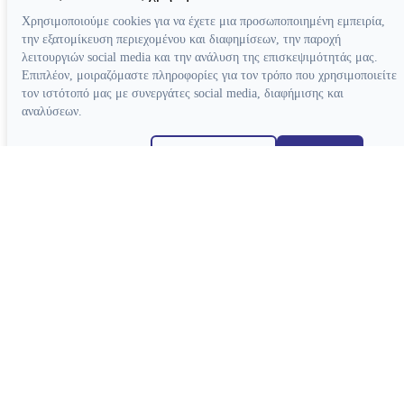
Χρησιμοποιούμε cookies για να έχετε μια προσωποποιημένη εμπειρία,
την εξατομίκευση περιεχομένου και διαφημίσεων, την παροχή
λειτουργιών social media και την ανάλυση της επισκεψιμότητάς μας.
Επιπλέον, μοιραζόμαστε πληροφορίες για τον τρόπο που χρησιμοποιείτε
τον ιστότοπό μας με συνεργάτες social media, διαφήμισης και
αναλύσεων.
Απόρριψη όλων
Ρυθμίσεις cookies
Αποδοχή όλων
Κατασκευή ιστοσελίδων
Χειρολαβές
Τουρμπίνες Airotor
Γωνιακές Micromotor
Γωνιακές Πολλαπλασιαστικές
Ευθείες Micromotor
Χειρουργικές Γωνιακές
Ταχυσύνδεσμοι
Micromotor Ενδοδοντίας
Λίπανση
Luftmotor-Micromotor