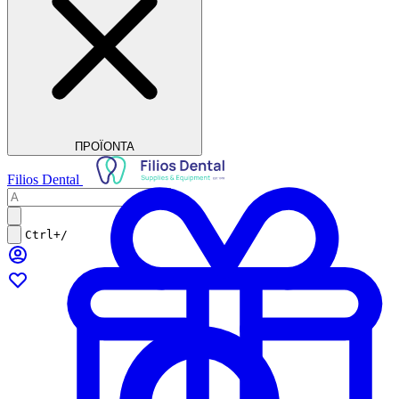
ΠΡΟΪΟΝΤΑ
Filios Dental
Ctrl+/