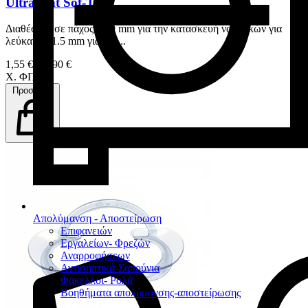
Ultradent Sof-Tray
Διαθέσιμο σε πάχος : 0.9 mm για την κατασκευή ναρθηκών για
λεύκανση 1.5 mm για την...
1,55 € – 2,90 €
Χ. ΦΠΑ
Προσθήκη
Απολύμανση - Αποστείρωση
Επιφανειών
Εργαλείων- Φρεζών
Αναρροφήσεων
Αντισηπτικά-Σαπούνια
Φάκελλοι- Ρολά
Βοηθήματα απολύμανσης-αποστείρωσης