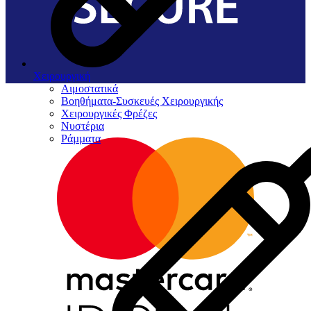
Χειρουργική
Αιμοστατικά
Βοηθήματα-Συσκευές Χειρουργικής
Χειρουργικές Φρέζες
Νυστέρια
Ράµµατα