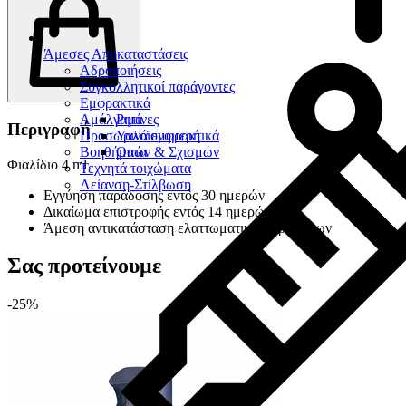
Άμεσες Αποκαταστάσεις
Αδροποιήσεις
Συγκολλητικοί παράγοντες
Εμφρακτικά
Αμάλγαμα
Ρητίνες
Περιγραφή
Προσωρινά εμφρακτικά
Υαλοϊονομερή
Βοηθήματα
Οπών & Σχισμών
Φιαλίδιο 4 ml
Τεχνητά τοιχώματα
Λείανση-Στίλβωση
Εγγύηση παράδοσης εντός 30 ημερών
Δικαίωμα επιστροφής εντός 14 ημερών
Άμεση αντικατάσταση ελαττωματικών προϊόντων
Σας προτείνουμε
-25%