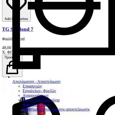
Add to favorites
TG SE Bond 7
Φιαλίδιο 5 ml
48,00 €
Χ. ΦΠΑ
Προσθήκη
Απολύμανση - Αποστείρωση
Επιφανειών
Εργαλείων- Φρεζών
Αναρροφήσεων
Αντισηπτικά-Σαπούνια
Φάκελλοι- Ρολά
Βοηθήματα απολύμανσης-αποστείρωσης