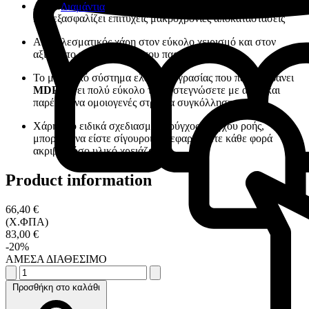
Αξιόπιστος και ιδιαίτερα αποτελεσματικός συγκολλητικός
Διαμάντια
που εξασφαλίζει επιτυχείς μακροχρόνιες αποκαταστάσεις
Αποτελεσματικός χάρη στον εύκολο χειρισμό και στον
αξιόπιστο ισχυρό δεσμό που παρέχει
Το μοναδικό σύστημα ελέγχου υγρασίας που περιλαμβάνει
MDP
κάνει πολύ εύκολο το να στεγνώσετε με αέρα και
παρέχει ένα ομοιογενές στρώμα συγκόλλησης
Χάρη στο ειδικά σχεδιασμένο ρύγχος ελέγχου ροής,
μπορείτε να είστε σίγουροι ότι εφαρμόζετε κάθε φορά
ακριβώς όσο υλικό χρειάζεστε
Product information
66,40 €
(Χ.ΦΠΑ)
83,00 €
-20%
ΑΜΕΣΑ ΔΙΑΘΕΣΙΜΟ
Προσθήκη στο καλάθι