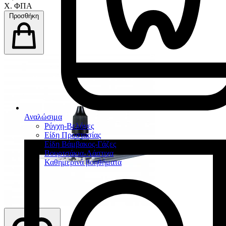
Χ. ΦΠΑ
Προσθήκη
Αναλώσιμα
Ρύγχη-Βελόνες
Είδη Προστασίας
Είδη Βάμβακος-Γάζες
Βουρτσάκια-Λάστιχα
Καθημερινά βοηθήματα