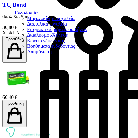
TG Bond
Ενδοδοντία
Φιαλίδιο 5 ml
Μηχανοκίνητα εργαλεία
Δακτυλικά εργαλεία
36,80 €
Εμφρακτικά ριζικών σωλήνων
Χ. ΦΠΑ
Διακλυσμοί-Χήληση
Προσθήκη
Κώνοι ενδοδοντίας
Βοηθήματα ενδοδοντίας
Απομόνωση
66,40 €
Προσθήκη