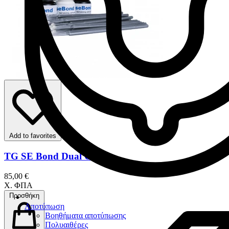
Add to favorites
TG SE Bond Dual Cure
85,00 €
Χ. ΦΠΑ
Προσθήκη
Αποτύπωση
Βοηθήματα αποτύπωσης
Πολυαιθέρες