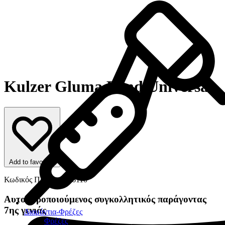
Kulzer Gluma Bond Universal
Add to favorites
Κωδικός Προϊόντος: 6110
Αυτοαδροποιούμενος συγκολλητικός παράγοντας
7ης γενιάς
Διαμάντια-Φρέζες
Φρέζες