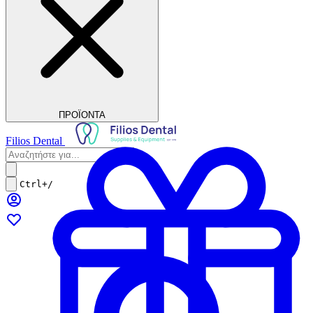
ΠΡΟΪΟΝΤΑ
Filios Dental
Ctrl+/