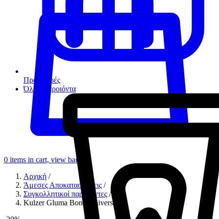
Προσφορές
Όλα τα προιόντα
0
items in cart, view bag
Αρχική
/
Άμεσες Αποκαταστάσεις
/
Συγκολλητικοί παράγοντες
/
Kulzer Gluma Bond Universal