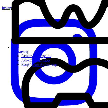
Instagram
Λεύκανση
Λεύκανση Ιατρείου
Λεύκανση Σπιτιού
Βοηθήματα Λεύκανσης