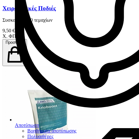
Χειρουργικές Ποδιές
Συσκευασία 10 τεμαχίων
9,50 €
Χ. ΦΠΑ
Προσθήκη
Αποτύπωση
Βοηθήματα αποτύπωσης
Πολυαιθέρες