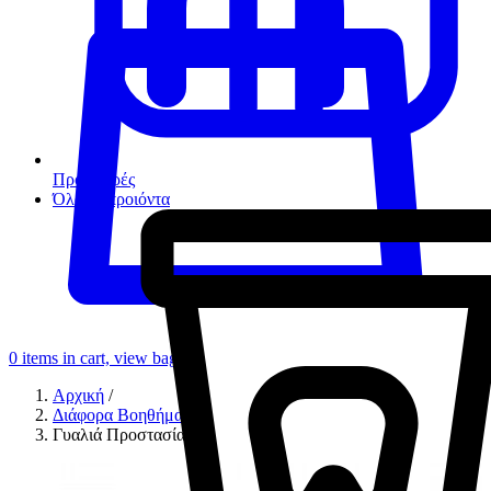
Προσφορές
Όλα τα προιόντα
0
items in cart, view bag
Αρχική
/
Διάφορα Βοηθήματα
/
Γυαλιά Προστασίας