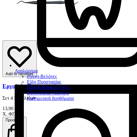
Αναλώσιμα
Add to favorites
Ρύγχη-Βελόνες
Είδη Προστασίας
Εργαλεία Εμφυτευμάτων
Είδη Βάμβακος-Γάζες
Βουρτσάκια-Λάστιχα
Σετ 4 Εργαλείων
Καθημερινά βοηθήματα
13,90 €
Χ. ΦΠΑ
Προσθήκη