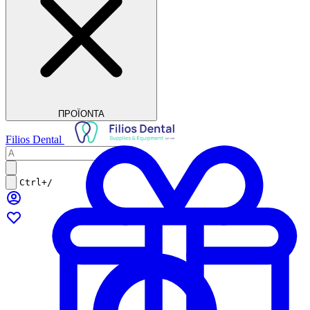
ΠΡΟΪΟΝΤΑ
Filios Dental
Ctrl+/