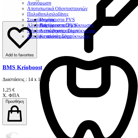
Αναγόμωση
Αποτυπωτικά Οδοντοστοιχιών
Πολυβινυλσιλοξάνες
Συμπύκνωσης
Παχύρευστα PVS
Αλγηνικά
Λεπτόρευστα PVS
Παχύρευστα Συμπύκνωσης
Νήματα απώθησης ούλων
Λεπτόρευστα Συμπύκνωσης
Δισκάρια αποτύπωσης
Καταλύτες Σύμπύκνωσης
Add to favorites
BMS Krioboost
Διαστάσεις : 14 x 18 cm
1,25 €
Χ. ΦΠΑ
Προσθήκη