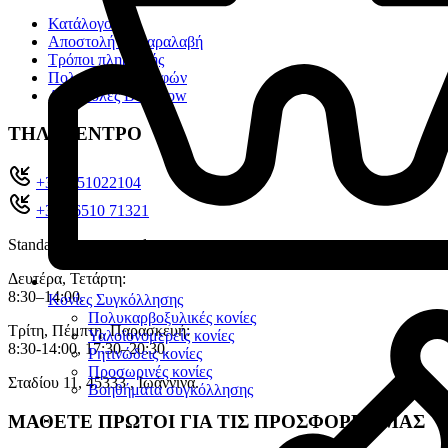
Κατάλογοι
Αποστολή & Παραλαβή
Τρόποι πληρωμής
Πολιτική επιστροφών
Αποστολές Box Now
ΤΗΛ. ΚΕΝΤΡΟ
+302651022104
+30 26510 71321
Standard charges apply
Δευτέρα, Τετάρτη:
8:30–14:00.
Κονίες Συγκόλλησης
Πολυκαρβοξυλικές κονίες
Τρίτη, Πέμπτη, Παρασκευή:
Υαλοϊονομερείς κονίες
8:30-14:00, 17:30–20:30.
Ρητινώδεις κονίες
Προσωρινές κονίες
Σταδίου 11, 45333 , Ιωάννινα.
Βοηθήματα συγκόλλησης
ΜΑΘΕΤΕ ΠΡΩΤΟΙ ΓΙΑ ΤΙΣ ΠΡΟΣΦΟΡΕΣ ΜΑΣ