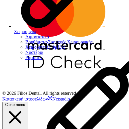
Χειρουργική
Αιμοστατικά
Βοηθήματα-Συσκευές Χειρουργικής
Χειρουργικές Φρέζες
Νυστέρια
Ράµµατα
© 2026 Filios Dental. All rights reserved.
Κατασκευή ιστοσελίδων
Netstudio
Close menu