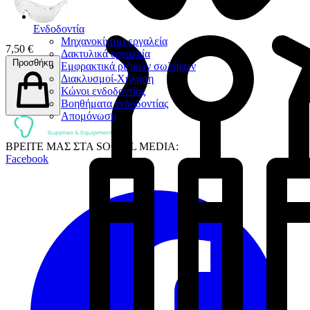
Ενδοδοντία
Μηχανοκίνητα εργαλεία
7,50 €
Δακτυλικά εργαλεία
Προσθήκη
Εμφρακτικά ριζικών σωλήνων
Διακλυσμοί-Χήληση
Κώνοι ενδοδοντίας
Βοηθήματα ενδοδοντίας
Απομόνωση
ΒΡΕΙΤΕ ΜΑΣ ΣΤΑ SOCIAL MEDIA:
Facebook