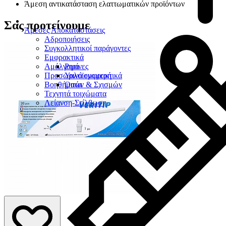
Άμεση αντικατάσταση ελαττωματικών προϊόντων
Σας προτείνουμε
Άμεσες Αποκαταστάσεις
Αδροποιήσεις
Συγκολλητικοί παράγοντες
Εμφρακτικά
Αμάλγαμα
Ρητίνες
Προσωρινά εμφρακτικά
Υαλοϊονομερή
Βοηθήματα
Οπών & Σχισμών
Τεχνητά τοιχώματα
Λείανση-Στίλβωση