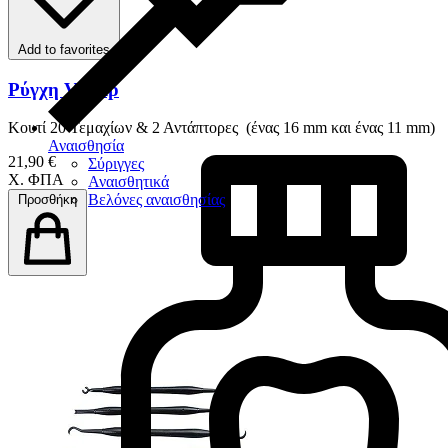
Add to favorites
Ρύγχη Veritip
Κουτί 20 Τεμαχίων & 2 Αντάπτορες (ένας 16 mm και ένας 11 mm)
Αναισθησία
21,90 €
Σύριγγες
Χ. ΦΠΑ
Αναισθητικά
Βελόνες αναισθησίας
Προσθήκη