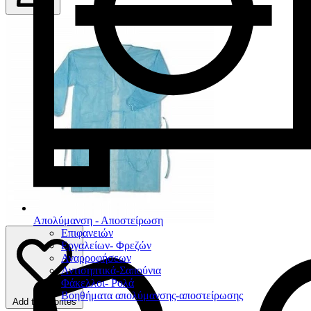
Απολύμανση - Αποστείρωση
Επιφανειών
Εργαλείων- Φρεζών
Αναρροφήσεων
Αντισηπτικά-Σαπούνια
Φάκελλοι- Ρολά
Βοηθήματα απολύμανσης-αποστείρωσης
Add to favorites