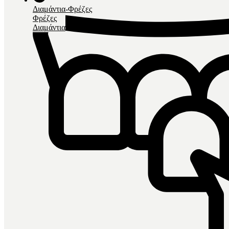
Διαμάντια-Φρέζες
Φρέζες
Διαμάντια