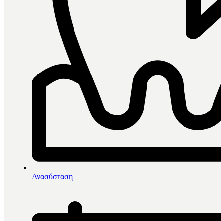
0
items in cart, view bag
Αρχική
/
Αποτύπωση
Ανασύσταση
Αποτύπωση