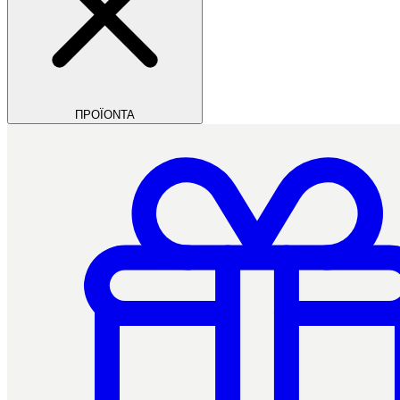
ΠΡΟΪΟΝΤΑ
Filios Dental
Ctrl+/