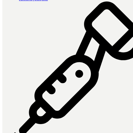
Βρέθηκαν 145 προϊόντα
Κατηγορία
Αλγηνικά
13
Αναγόμωση
5
Αποτυπωτικά Οδοντοστοιχιών
3
Βοηθήματα αποτύπωσης
22
Δισκάρια αποτύπωσης
7
Νήματα απώθησης ούλων
2
Πολυαιθέρες
5