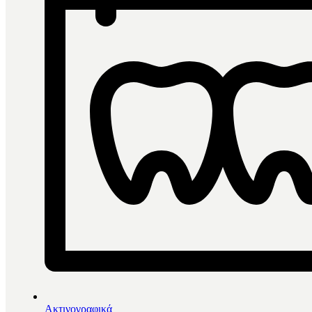
Φίλτρα
Ταξινόμηση ανά
Αλφαβητικά
Πιο δημοφιλή
Αύξουσα τιμή
Φθίνουσα τιμή
Τελευτα
Ανά σελίδα
24
48
Φίλτρα
Φίλτρα
Close menu
Ακτινογραφικά