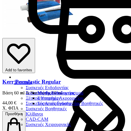
Add to favorites
Kerr Permlastic Regular
Συσκευές
Συσκευές Ενδοδοντίας
Συσκευές Φωτοπολυμερισμού
Μοτέρ Ενδοδοντίας
Βάση 60 ml & Καταλύτης 60 ml
Ξέστρα Υπερήχων
Εντοπιστές Ακρορριζίου
44,00 €
Συσκευές Αποτρύγωσης
Συσκευές Ενδοδοντίας Βοηθητικές
Χ. ΦΠΑ
Συσκευές Βοηθητικές
Κλίβανοι
Προσθήκη
CAD-CAM
Συσκευές Χειρουργικής