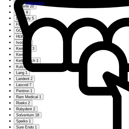
Cavex
3
Διαμάντια
Coltene
20
DMG
9
Dentsply
5
FD
9
GC
1
HLW
1
Ivoclar
3
Kemdent
3
Kerr
2
Kettenbach
1
Kulzer
13
Lang
1
Larident
2
Lascod
7
Pentron
1
Ram Medical
1
Roeko
2
Rubydent
2
Solventum
18
Speiko
1
Sure Endo
1