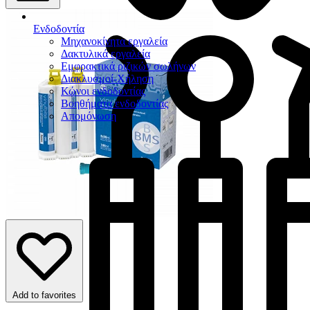
Ενδοδοντία
Μηχανοκίνητα εργαλεία
Δακτυλικά εργαλεία
Εμφρακτικά ριζικών σωλήνων
Διακλυσμοί-Χήληση
Κώνοι ενδοδοντίας
Βοηθήματα ενδοδοντίας
Απομόνωση
Add to favorites