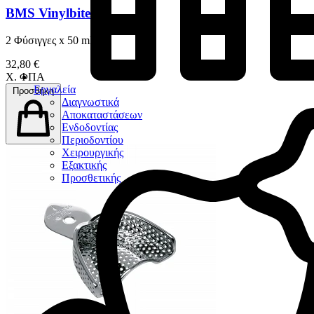
BMS Vinylbite
2 Φύσιγγες x 50 ml
32,80 €
Χ. ΦΠΑ
Εργαλεία
Προσθήκη
Διαγνωστικά
Αποκαταστάσεων
Ενδοδοντίας
Περιοδοντίου
Χειρουργικής
Εξακτικής
Προσθετικής