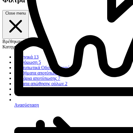
Close menu
Βρέθηκαν 145 προϊόντα
Κατηγορία
Αλγηνικά
13
Αναγόμωση
5
Αποτυπωτικά Οδοντοστοιχιών
3
Βοηθήματα αποτύπωσης
22
Δισκάρια αποτύπωσης
7
Νήματα απώθησης ούλων
2
Πολυαιθέρες
5
Ανασύσταση