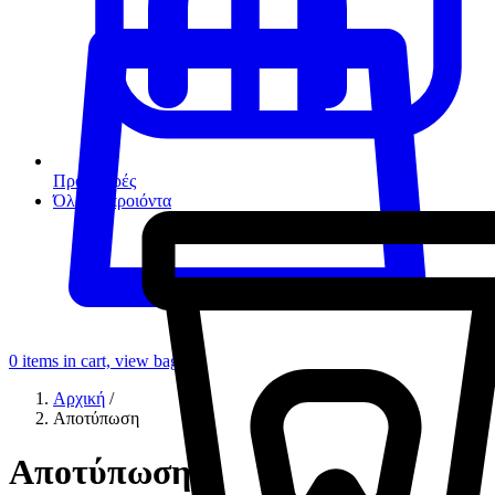
Προσφορές
Όλα τα προιόντα
0
items in cart, view bag
Αρχική
/
Αποτύπωση
Αποτύπωση