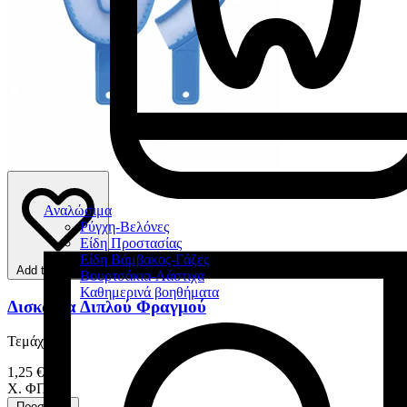
Αναλώσιμα
Ρύγχη-Βελόνες
Είδη Προστασίας
Είδη Βάμβακος-Γάζες
Add to favorites
Βουρτσάκια-Λάστιχα
Καθημερινά βοηθήματα
Δισκάρια Διπλού Φραγμού
Τεμάχιο
1,25 €
Χ. ΦΠΑ
Προσθήκη