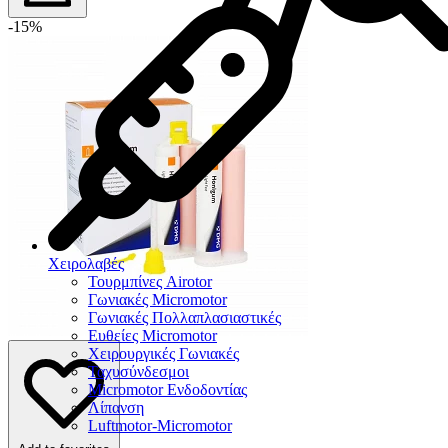
-15%
Χειρολαβές
Τουρμπίνες Airotor
Γωνιακές Micromotor
Γωνιακές Πολλαπλασιαστικές
Ευθείες Micromotor
Χειρουργικές Γωνιακές
Ταχυσύνδεσμοι
Micromotor Ενδοδοντίας
Λίπανση
Luftmotor-Micromotor