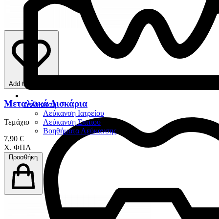
Add to favorites
Μεταλλικά Δισκάρια
Λεύκανση
Λεύκανση Ιατρείου
Λεύκανση Σπιτιού
Τεμάχιο
Βοηθήματα Λεύκανσης
7,90 €
Χ. ΦΠΑ
Προσθήκη