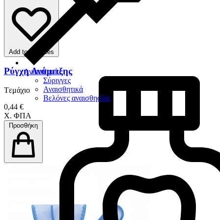
Add to favorites
Ρύγχη Ανάμειξης
Αναισθησία
Σύριγγες
Αναισθητικά
Tεμάχιο
Βελόνες αναισθησίας
0,44 €
Χ. ΦΠΑ
Προσθήκη