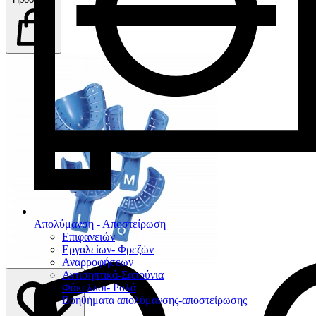
Απολύμανση - Αποστείρωση
Επιφανειών
Εργαλείων- Φρεζών
Αναρροφήσεων
Αντισηπτικά-Σαπούνια
Φάκελλοι- Ρολά
Βοηθήματα απολύμανσης-αποστείρωσης