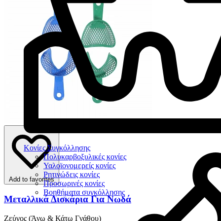
Κονίες Συγκόλλησης
Πολυκαρβοξυλικές κονίες
Υαλοϊονομερείς κονίες
Ρητινώδεις κονίες
Add to favorites
Προσωρινές κονίες
Βοηθήματα συγκόλλησης
Μεταλλικά Δισκάρια Για Νωδά
Ζεύγος (Άνω & Κάτω Γνάθου)