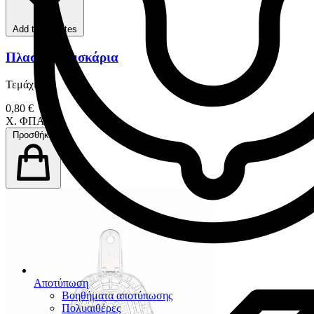
Add to favorites
Πλαστικά Δισκάρια
Τεμάχιο
0,80 €
Χ. ΦΠΑ
Προσθήκη
Αποτύπωση
Βοηθήματα αποτύπωσης
Πολυαιθέρες