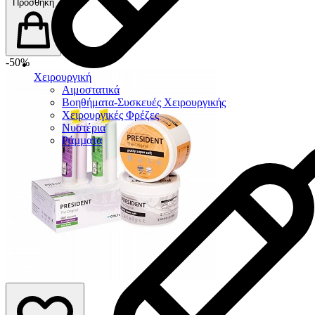
Προσθήκη
-50%
Χειρουργική
Αιμοστατικά
Βοηθήματα-Συσκευές Χειρουργικής
Χειρουργικές Φρέζες
Νυστέρια
Ράµµατα