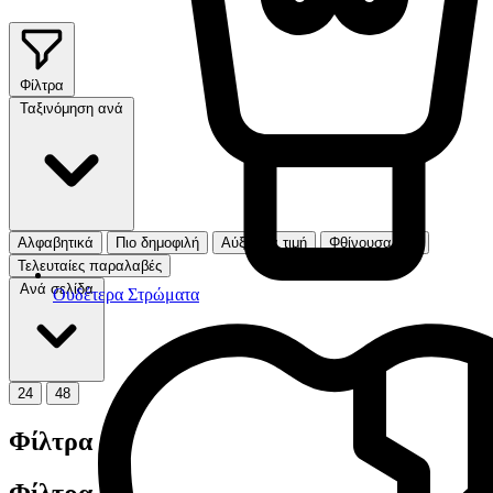
Φίλτρα
Ταξινόμηση ανά
Αλφαβητικά
Πιο δημοφιλή
Αύξουσα τιμή
Φθίνουσα τιμή
Τελευταίες παραλαβές
Ανά σελίδα
Ουδέτερα Στρώματα
24
48
Φίλτρα
Φίλτρα