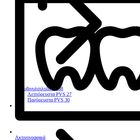
Πολυβινυλσιλοξάνες
68
Λεπτόρευστα PVS
27
Παχύρευστα PVS
30
Ακτινογραφικά